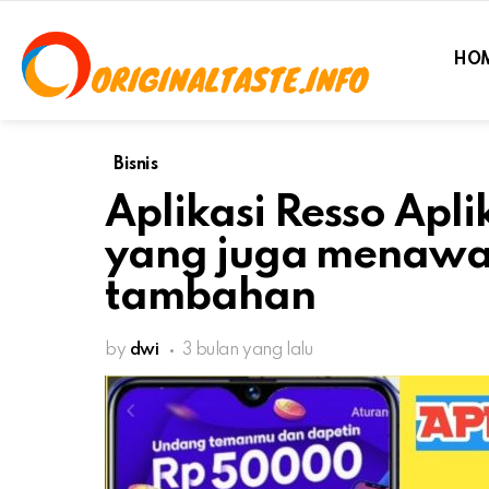
HO
Bisnis
Aplikasi Resso Apli
yang juga menawa
tambahan
by
dwi
3 bulan yang lalu