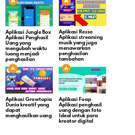
Aplikasi Resso
Aplikasi Jungle Box
Aplikasi streaming
Aplikasi Penghasil
musik yang juga
Uang yang
menawarkan
mengubah waktu
penghasilan
luang menjadi
tambahan
penghasilan
Aplikasi Growtopia
Aplikasi Foap
Dunia kreatif yang
Aplikasi penghasil
dapat
uang dengan foto
menghasilkan uang
Ideal untuk para
kreator digital